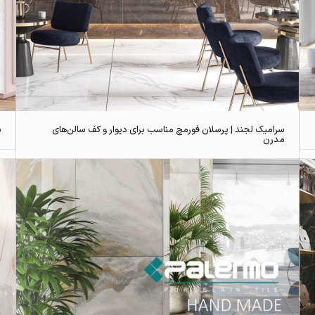
سرامیک لجند | پرسلان فورمچ مناسب برای دیوار و کف سالن‌های
س
مدرن