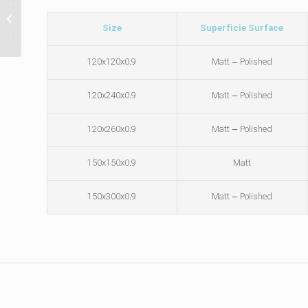
سرامیک‌
(er
Size
Superficie Surface
تنوع...
120x120x0.9
Matt – Polished
120x240x0.9
Matt – Polished
120x260x0.9
Matt – Polished
150x150x0.9
Matt
150x300x0.9
Matt – Polished