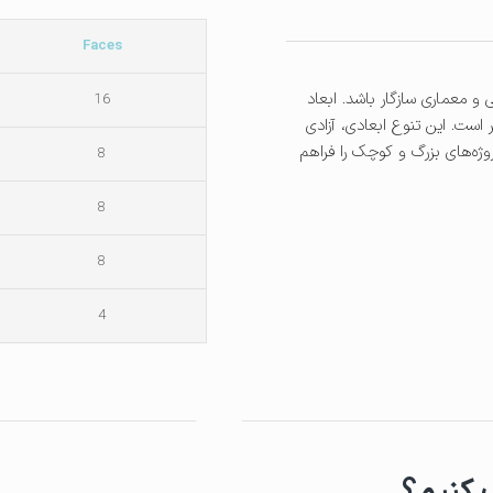
Faces
و معماری سازگار باشد. ابعاد
16
12×120، 120×260 و 150×300 سانتی‌متر است. این تنوع ابعادی، آزادی
وژه‌های بزرگ و کوچک را فراهم
8
8
8
4