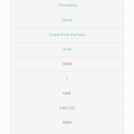
Thickness
Faces
Superficie Surface
Size
9MM
1
Matt
120×240
9MM