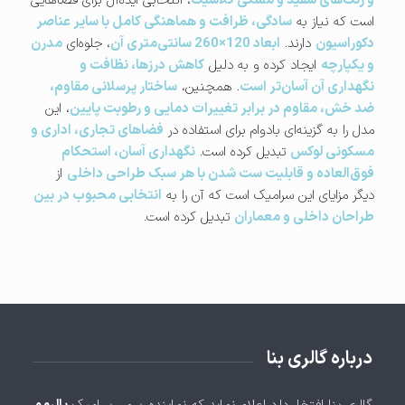
و رنگ‌های سفید و مشکی کلاسیک
، انتخابی ایده‌آل برای فضاهایی
است که نیاز به
سادگی، ظرافت و هماهنگی کامل با سایر عناصر
دکوراسیون
دارند.
ابعاد 120×260 سانتی‌متری آن
، جلوه‌ای
مدرن
و یکپارچه
ایجاد کرده و به دلیل
کاهش درزها، نظافت و
نگهداری آن آسان‌تر است
. همچنین،
ساختار پرسلانی مقاوم،
ضد خش، مقاوم در برابر تغییرات دمایی و رطوبت پایین
، این
مدل را به گزینه‌ای بادوام برای استفاده در
فضاهای تجاری، اداری و
مسکونی لوکس
تبدیل کرده است.
نگهداری آسان، استحکام
فوق‌العاده و قابلیت ست شدن با هر سبک طراحی داخلی
از
دیگر مزایای این سرامیک است که آن را به
انتخابی محبوب در بین
طراحان داخلی و معماران
تبدیل کرده است.
درباره گالری بنا