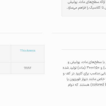
ارائه سطح‌های مات، پولیش
ا کلاسیک را فراهم می‌سازد.
Thickness
وسیعی از ابعاد، شامل ۸۰×۱۶۰ سانتی‌متر با سطح‌های مات، پولیش و
رستیک، همچنین در ابعاد اسلب ۱۲۰×۲۴۰ (مات)، ۱۲۰×۳۰۰ (رستیک) و ۱۵۰×۳۰۰ (مات) تولید شده
9MM
ابی مناسب برای کاربرد در کف و
خاص مانند دیوار تلویزیون یا
لابی‌های هتل‌ها باشد. تمامی ابعاد این مدل دارای بدنه رنگی (colored body) هستند که دوام