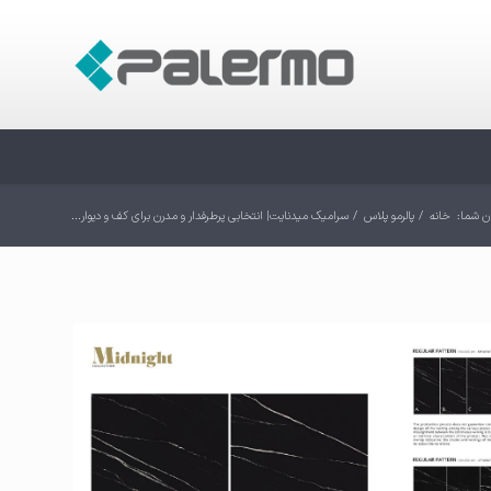
ن شما:
خانه
/
پالرمو پلاس
/
سرامیک میدنایت| انتخابی پرطرفدار و مدرن برای کف و دیوار...