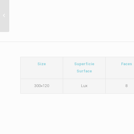
hracite
Size
Superficie
Faces
Surface
120×300
Lux
8