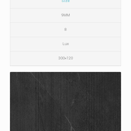
Size
9MM
8
Lux
120×300