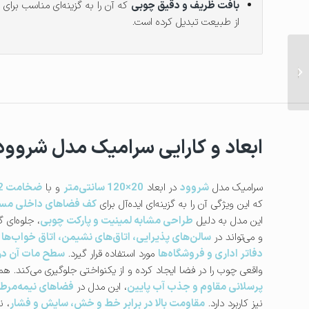
بافت ظریف و دقیق چوبی
که آن را به گزینه‌ای مناسب برای 
از طبیعت تبدیل کرده است.
سرامیک آتشکوه | مقاوم با
طراحی لوکس و استحکام
بالا...
ابعاد و کارایی سرامیک مدل شروود
سرامیک مدل
شروود
در ابعاد
20×120 سانتی‌متر
و با
ضخامت 12 میلی‌متری
که این ویژگی آن را به گزینه‌ای ایده‌آل برای
کف فضاهای داخلی مسک
این مدل به دلیل
طراحی مشابه لمینیت و پارکت چوبی
، جلوه‌ای
و می‌تواند در
سالن‌های پذیرایی، اتاق‌های نشیمن، اتاق خواب‌ها
دفاتر اداری و فروشگاه‌ها
مورد استفاده قرار گیرد.
سطح مات آن در کنار 8 فی
واقعی چوب را در فضا ایجاد کرده و از یکنواختی جلوگیری می‌کند. 
پرسلانی مقاوم و جذب آب پایین
، این مدل در
فضاهای نیمه‌مرطوب
نیز کاربرد دارد.
مقاومت بالا در برابر خط و خش، سایش و فشار
، ن