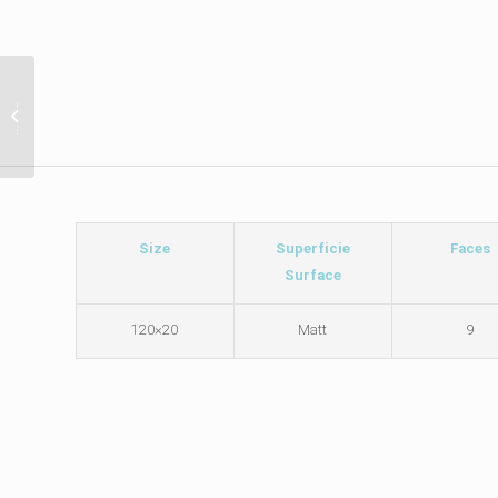
سرامیک 
با دوام 
Size
Superficie
Faces
Surface
20×120
Matt
9