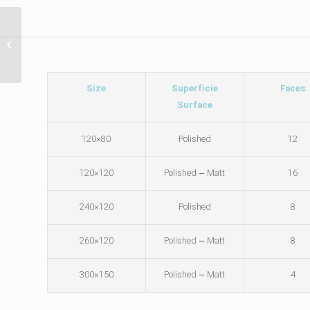
سرامیک 
رستیک و
Size
Superficie
Faces
Surface
80×120
Polished
12
120×120
Polished – Matt
16
120×240
Polished
8
120×260
Polished – Matt
8
150×300
Polished – Matt
4