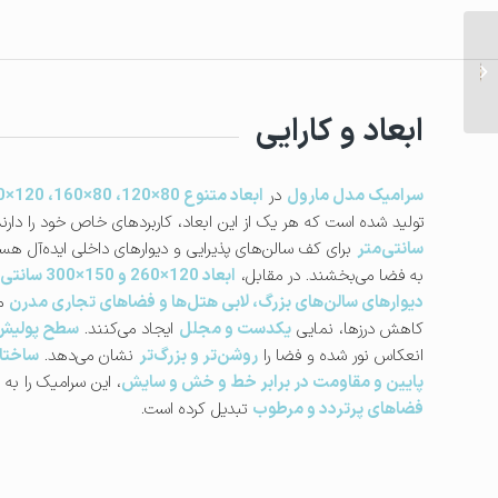
سرامیک پیترا | بوک مچ مات
مناسب کف، دیوار و نمای
ساختمان...
ابعاد و کارایی
سرامیک مدل مارول
در
ابعاد متنوع 80×120، 80×160، 120×260 و 150×300 سانتی‌متر
تولید شده است که هر یک از این ابعاد، کاربردهای خاص خود را دارن
سانتی‌متر
برای کف سالن‌های پذیرایی و دیوارهای داخلی ایده‌آل هس
به فضا می‌بخشند. در مقابل،
ابعاد 120×260 و 150×300 سانتی‌متری
دیوارهای سالن‌های بزرگ، لابی هتل‌ها و فضاهای تجاری مدرن
مح
کاهش درزها، نمایی
یکدست و مجلل
ایجاد می‌کنند.
سطح پولیش 
انعکاس نور شده و فضا را
روشن‌تر و بزرگ‌تر
نشان می‌دهد.
ساختا
پایین و مقاومت در برابر خط و خش و سایش
، این سرامیک را به 
فضاهای پرتردد و مرطوب
تبدیل کرده است.