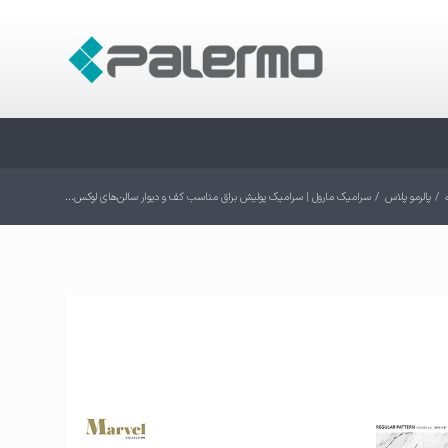
/
پالرمو پلاس
/
سرامیک مارول | سرامیک پولیش براق مناسب کف و دیوار سالن‌های لوکس...