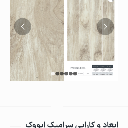
قبلی
1
2
3
4
5
6
ابعاد و کارایی سرامیک ایووک